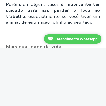
Porém, em alguns casos
é importante ter
cuidado para não perder o foco no
trabalho
, especialmente se você tiver um
animal de estimação fofinho ao seu lado.
Atendimento Whatsapp
Mais qualidade de vida
Ter um pet no seu home office ajuda em
vários aspectos, um deles é a melhora na
qualidade de vida.
Muitas pessoas pensam que ter um animal
de estimação em casa pode ser muito
barulhento e problemático, mas a verdade
é que os pets podem trazer benefícios para
sua vida. Eles podem torná-lo mais feliz e