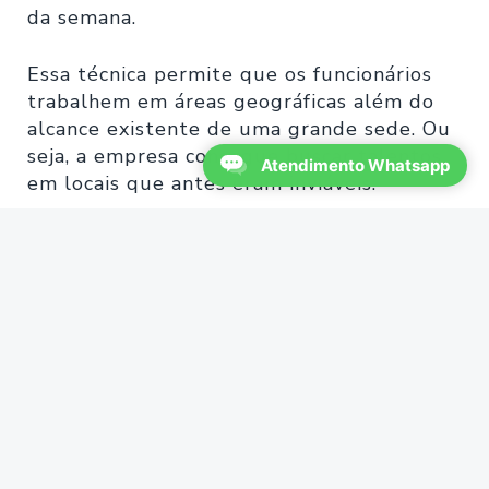
da semana.
Essa técnica permite que os funcionários
trabalhem em áreas geográficas além do
alcance existente de uma grande sede. Ou
seja, a empresa consegue buscar talentos
Atendimento Whatsapp
em locais que antes eram inviáveis.
4. Conclusão e como iniciar um modelo
híbrido
Se o seu retorno ao trabalho seguirá uma
técnica híbrida de longa duração,
estabelecer um plano com antecedência e
interagir bem com ele é o melhor caminho
para garantir uma mudança tranquila.